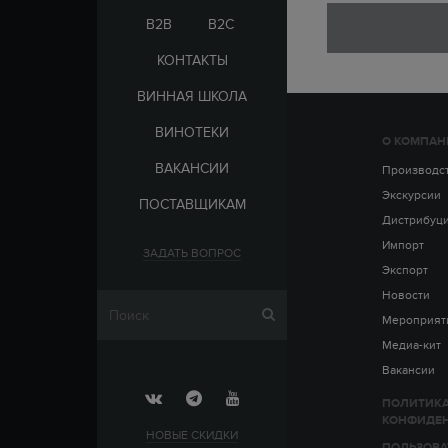
ЭЛЬ-САЛЬВАДОР
ЦАРСКАЯ
B2B
B2C
КОНТАКТЫ
ВИННАЯ ШКОЛА
ВИНОТЕКИ
О КОМПАН
СТРАНА
ВАКАНСИИ
АРМЕНИЯ
Производс
ВЫДЕРЖКА
РОССИЯ
Экскурсии
ПОСТАВЩИКАМ
ЧЕХИЯ
ДО 5 ЛЕТ
Дистрибуц
ОТ 5 ДО 10 ЛЕТ
Импорт
ЗАДАТЬ ВОПРОС
ОТ 10 ДО 15 ЛЕТ
Экспорт
ОТ 15 ДО 20 ЛЕТ
Новости
Мероприят
Медиа-кит
Вакансии
ПОЛИТИК
КОНФИДЕ
НОВЫЕ СКИДКИ
ПОЛЬЗОВА