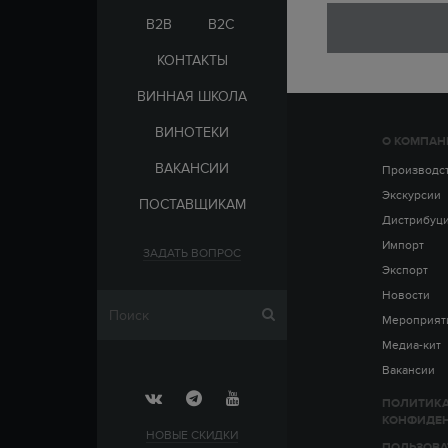
ЭЛЬ-САЛЬВАДОР
ЦАРСКАЯ
B2B
B2C
КОНТАКТЫ
ВИННАЯ ШКОЛА
ВИНОТЕКИ
О КОМПАН
СТРАНА
ВАКАНСИИ
АРМЕНИЯ
Производс
ВЫДЕРЖКА
РОССИЯ
Экскурсии
ПОСТАВЩИКАМ
ЧЕХИЯ
ДО 5 ЛЕТ
Дистрибуц
ОТ 5 ДО 10 ЛЕТ
Импорт
ЗАДАТЬ ВОПРОС
ОТ 10 ДО 15 ЛЕТ
Экспорт
ОТ 15 ДО 20 ЛЕТ
Новости
Мероприят
Медиа-кит
Вакансии
ПОЛИТИК
КОНФИДЕ
НОВЫЕ СКИДКИ
ПОЛЬЗОВА