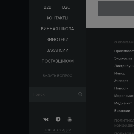
ЭЛЬ-САЛЬВАДОР
ЦАРСКАЯ
B2B
B2C
КОНТАКТЫ
ВИННАЯ ШКОЛА
ВИНОТЕКИ
О КОМПАН
СТРАНА
ВАКАНСИИ
АРМЕНИЯ
Производс
ВЫДЕРЖКА
РОССИЯ
Экскурсии
ПОСТАВЩИКАМ
ЧЕХИЯ
ДО 5 ЛЕТ
Дистрибуц
ОТ 5 ДО 10 ЛЕТ
Импорт
ЗАДАТЬ ВОПРОС
ОТ 10 ДО 15 ЛЕТ
Экспорт
ОТ 15 ДО 20 ЛЕТ
Новости
Мероприят
Медиа-кит
Вакансии
ПОЛИТИК
КОНФИДЕ
НОВЫЕ СКИДКИ
ПОЛЬЗОВА