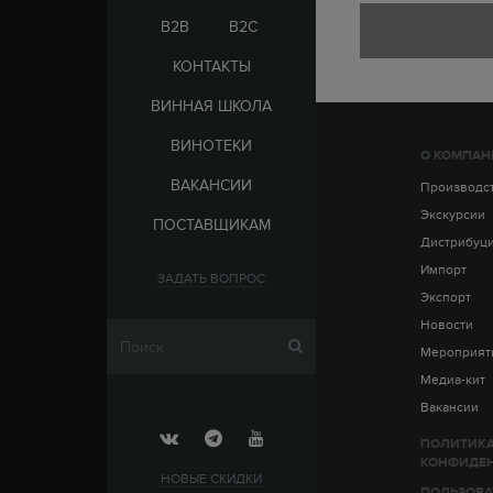
ЭЛЬ-САЛЬВАДОР
ЦАРСКАЯ
B2B
B2C
КОНТАКТЫ
ВИННАЯ ШКОЛА
ВИНОТЕКИ
О КОМПАН
СТРАНА
ВАКАНСИИ
АРМЕНИЯ
Производс
ВЫДЕРЖКА
РОССИЯ
Экскурсии
ПОСТАВЩИКАМ
ЧЕХИЯ
ДО 5 ЛЕТ
Дистрибуц
ОТ 5 ДО 10 ЛЕТ
Импорт
ЗАДАТЬ ВОПРОС
ОТ 10 ДО 15 ЛЕТ
Экспорт
ОТ 15 ДО 20 ЛЕТ
Новости
Мероприят
Медиа-кит
Вакансии
ПОЛИТИК
КОНФИДЕ
НОВЫЕ СКИДКИ
ПОЛЬЗОВА