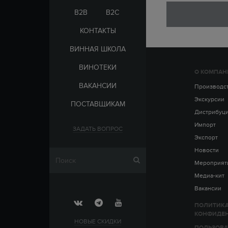
ЭЛЬ-САЛЬВАДОР
ЦАРСКАЯ
B2B
B2C
КОНТАКТЫ
ВИННАЯ ШКОЛА
ВИНОТЕКИ
О КОМПАН
СТРАНА
ВАКАНСИИ
АРМЕНИЯ
Производс
ВЫДЕРЖКА
РОССИЯ
Экскурсии
ПОСТАВЩИКАМ
ЧЕХИЯ
ДО 5 ЛЕТ
Дистрибуц
ОТ 5 ДО 10 ЛЕТ
Импорт
ЗАДАТЬ ВОПРОС
ОТ 10 ДО 15 ЛЕТ
Экспорт
ОТ 15 ДО 20 ЛЕТ
Новости
Мероприят
Медиа-кит
Вакансии
ПОЛИТИК
КОНФИДЕ
НОВЫЕ СКИДКИ
ПОЛЬЗОВА