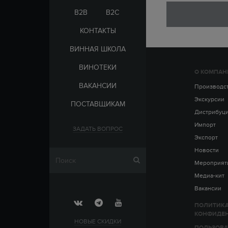
ЭЛЬ-САЛЬВАДОР
ЦАРСКАЯ
B2B
B2C
КОНТАКТЫ
ВИННАЯ ШКОЛА
ВИНОТЕКИ
О КОМПАН
СТРАНА
ВАКАНСИИ
АРМЕНИЯ
Производс
ВЫДЕРЖКА
РОССИЯ
Экскурсии
ПОСТАВЩИКАМ
ЧЕХИЯ
ДО 5 ЛЕТ
Дистрибуц
ОТ 5 ДО 10 ЛЕТ
Импорт
ЗАДАТЬ ВОПРОС
ОТ 10 ДО 15 ЛЕТ
Экспорт
ОТ 15 ДО 20 ЛЕТ
Новости
Мероприят
Медиа-кит
Вакансии
ПОЛИТИК
КОНФИДЕ
НОВЫЕ СКИДКИ
ПОЛЬЗОВА