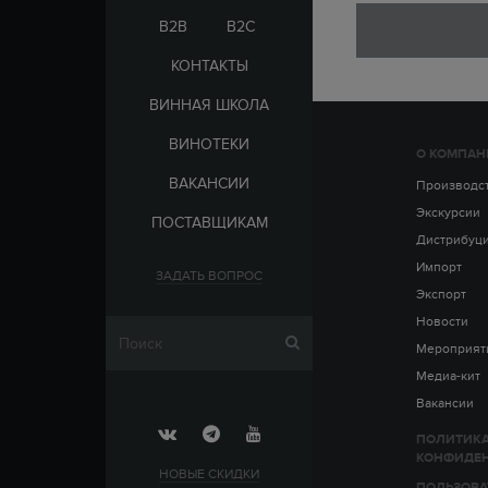
ЭЛЬ-САЛЬВАДОР
ЦАРСКАЯ
B2B
B2C
КОНТАКТЫ
ВИННАЯ ШКОЛА
ВИНОТЕКИ
О КОМПАН
СТРАНА
ВАКАНСИИ
АРМЕНИЯ
Производс
ВЫДЕРЖКА
РОССИЯ
Экскурсии
ПОСТАВЩИКАМ
ЧЕХИЯ
ДО 5 ЛЕТ
Дистрибуц
ОТ 5 ДО 10 ЛЕТ
Импорт
ЗАДАТЬ ВОПРОС
ОТ 10 ДО 15 ЛЕТ
Экспорт
ОТ 15 ДО 20 ЛЕТ
Новости
Мероприят
Медиа-кит
Вакансии
ПОЛИТИК
КОНФИДЕ
НОВЫЕ СКИДКИ
ПОЛЬЗОВА