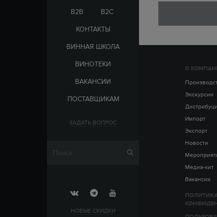
ЭЛЬ-САЛЬВАДОР
ЦАРСКАЯ
B2B
B2C
КОНТАКТЫ
ВИННАЯ ШКОЛА
ВИНОТЕКИ
О КОМПАН
СТРАНА
ВАКАНСИИ
АРМЕНИЯ
Производс
ВЫДЕРЖКА
РОССИЯ
Экскурсии
ПОСТАВЩИКАМ
ЧЕХИЯ
ДО 5 ЛЕТ
Дистрибуц
ОТ 5 ДО 10 ЛЕТ
Импорт
ЗАДАТЬ ВОПРОС
ОТ 10 ДО 15 ЛЕТ
Экспорт
ОТ 15 ДО 20 ЛЕТ
Новости
Мероприят
Медиа-кит
Вакансии
ПОЛИТИК
КОНФИДЕ
НОВЫЕ СКИДКИ
ПОЛЬЗОВА