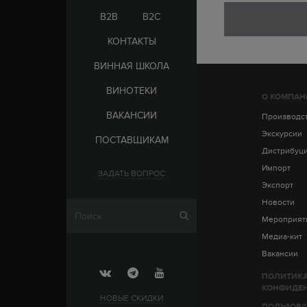
ЭЛЬ-САЛЬВАДОР
ЦАРСКАЯ
B2B
B2C
КОНТАКТЫ
ВИННАЯ ШКОЛА
ВИНОТЕКИ
О КОМПАН
СТРАНА
ВАКАНСИИ
АРМЕНИЯ
Производс
ВЫДЕРЖКА
РОССИЯ
Экскурсии
ПОСТАВЩИКАМ
ЧЕХИЯ
ДО 5 ЛЕТ
Дистрибуц
ОТ 5 ДО 10 ЛЕТ
Импорт
ЗАДАТЬ ВОПРОС
ОТ 10 ДО 15 ЛЕТ
Экспорт
ОТ 15 ДО 20 ЛЕТ
Новости
Мероприят
Медиа-кит
Вакансии
ПОЛИТИК
КОНФИДЕ
НОВЫЕ СКИДКИ
ПОЛЬЗОВА