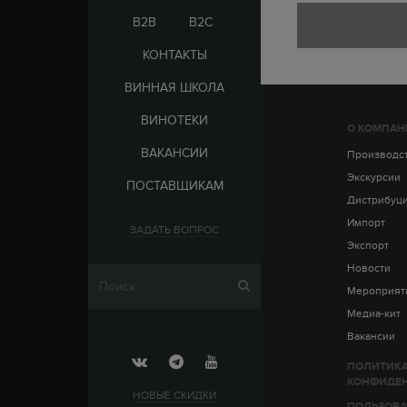
ЭЛЬ-САЛЬВАДОР
ЦАРСКАЯ
B2B
B2C
КОНТАКТЫ
ВИННАЯ ШКОЛА
ВИНОТЕКИ
О КОМПАН
СТРАНА
ВАКАНСИИ
АРМЕНИЯ
Производс
ВЫДЕРЖКА
РОССИЯ
Экскурсии
ПОСТАВЩИКАМ
ЧЕХИЯ
ДО 5 ЛЕТ
Дистрибуц
ОТ 5 ДО 10 ЛЕТ
Импорт
ЗАДАТЬ ВОПРОС
ОТ 10 ДО 15 ЛЕТ
Экспорт
ОТ 15 ДО 20 ЛЕТ
Новости
Мероприят
Медиа-кит
Вакансии
ПОЛИТИК
КОНФИДЕ
НОВЫЕ СКИДКИ
ПОЛЬЗОВА