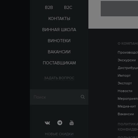
ЭЛЬ-САЛЬВАДОР
ЦАРСКАЯ
B2B
B2C
КОНТАКТЫ
ВИННАЯ ШКОЛА
ВИНОТЕКИ
О КОМПАН
СТРАНА
ВАКАНСИИ
АРМЕНИЯ
Производс
ВЫДЕРЖКА
РОССИЯ
Экскурсии
ПОСТАВЩИКАМ
ЧЕХИЯ
ДО 5 ЛЕТ
Дистрибуц
ОТ 5 ДО 10 ЛЕТ
Импорт
ЗАДАТЬ ВОПРОС
ОТ 10 ДО 15 ЛЕТ
Экспорт
ОТ 15 ДО 20 ЛЕТ
Новости
Мероприят
Медиа-кит
Вакансии
ПОЛИТИК
КОНФИДЕ
НОВЫЕ СКИДКИ
ПОЛЬЗОВА