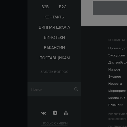
ЭЛЬ-САЛЬВАДОР
ЦАРСКАЯ
B2B
B2C
КОНТАКТЫ
ВИННАЯ ШКОЛА
ВИНОТЕКИ
О КОМПАН
СТРАНА
ВАКАНСИИ
АРМЕНИЯ
Производс
ВЫДЕРЖКА
РОССИЯ
Экскурсии
ПОСТАВЩИКАМ
ЧЕХИЯ
ДО 5 ЛЕТ
Дистрибуц
ОТ 5 ДО 10 ЛЕТ
Импорт
ЗАДАТЬ ВОПРОС
ОТ 10 ДО 15 ЛЕТ
Экспорт
ОТ 15 ДО 20 ЛЕТ
Новости
Мероприят
Медиа-кит
Вакансии
ПОЛИТИК
КОНФИДЕ
НОВЫЕ СКИДКИ
ПОЛЬЗОВА