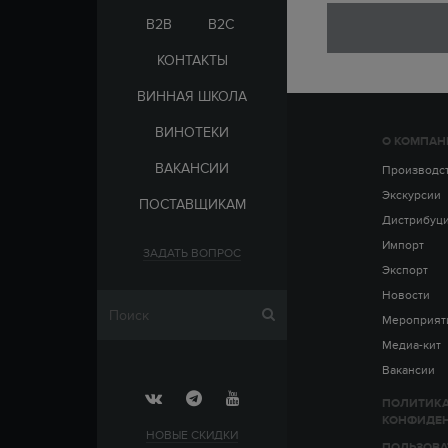
ЭЛЬ-САЛЬВАДОР
ЦАРСКАЯ
B2B
B2C
КОНТАКТЫ
ВИННАЯ ШКОЛА
ВИНОТЕКИ
О КОМПАН
СТРАНА
ВАКАНСИИ
АРМЕНИЯ
Производс
ВЫДЕРЖКА
РОССИЯ
Экскурсии
ПОСТАВЩИКАМ
ЧЕХИЯ
ДО 5 ЛЕТ
Дистрибуц
ОТ 5 ДО 10 ЛЕТ
Импорт
ЗАДАТЬ ВОПРОС
ОТ 10 ДО 15 ЛЕТ
Экспорт
ОТ 15 ДО 20 ЛЕТ
Новости
Мероприят
Медиа-кит
Вакансии
ПОЛИТИК
КОНФИДЕ
НОВЫЕ СКИДКИ
ПОЛЬЗОВА