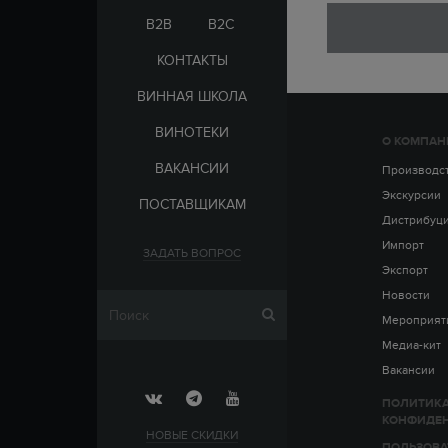
ЭЛЬ-САЛЬВАДОР
ЦАРСКАЯ
B2B
B2C
КОНТАКТЫ
ВИННАЯ ШКОЛА
ВИНОТЕКИ
О КОМПАН
СТРАНА
ВАКАНСИИ
АРМЕНИЯ
Производс
ВЫДЕРЖКА
РОССИЯ
Экскурсии
ПОСТАВЩИКАМ
ЧЕХИЯ
ДО 5 ЛЕТ
Дистрибуц
ОТ 5 ДО 10 ЛЕТ
Импорт
ЗАДАТЬ ВОПРОС
ОТ 10 ДО 15 ЛЕТ
Экспорт
ОТ 15 ДО 20 ЛЕТ
Новости
Мероприят
Медиа-кит
Вакансии
ПОЛИТИК
КОНФИДЕ
НОВЫЕ СКИДКИ
ПОЛЬЗОВА