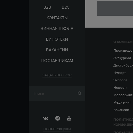
ЭЛЬ-САЛЬВАДОР
ЦАРСКАЯ
B2B
B2C
КОНТАКТЫ
ВИННАЯ ШКОЛА
ВИНОТЕКИ
О КОМПАН
СТРАНА
ВАКАНСИИ
АРМЕНИЯ
Производс
ВЫДЕРЖКА
РОССИЯ
Экскурсии
ПОСТАВЩИКАМ
ЧЕХИЯ
ДО 5 ЛЕТ
Дистрибуц
ОТ 5 ДО 10 ЛЕТ
Импорт
ЗАДАТЬ ВОПРОС
ОТ 10 ДО 15 ЛЕТ
Экспорт
ОТ 15 ДО 20 ЛЕТ
Новости
Мероприят
Медиа-кит
Вакансии
ПОЛИТИК
КОНФИДЕ
НОВЫЕ СКИДКИ
ПОЛЬЗОВА