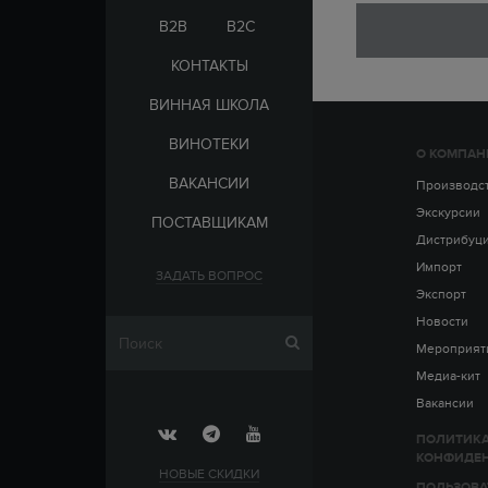
ЭЛЬ-САЛЬВАДОР
ЦАРСКАЯ
B2B
B2C
КОНТАКТЫ
ВИННАЯ ШКОЛА
ВИНОТЕКИ
О КОМПАН
СТРАНА
ВАКАНСИИ
АРМЕНИЯ
Производс
ВЫДЕРЖКА
РОССИЯ
Экскурсии
ПОСТАВЩИКАМ
ЧЕХИЯ
ДО 5 ЛЕТ
Дистрибуц
ОТ 5 ДО 10 ЛЕТ
Импорт
ЗАДАТЬ ВОПРОС
ОТ 10 ДО 15 ЛЕТ
Экспорт
ОТ 15 ДО 20 ЛЕТ
Новости
Мероприят
Медиа-кит
Вакансии
ПОЛИТИК
КОНФИДЕ
НОВЫЕ СКИДКИ
ПОЛЬЗОВА