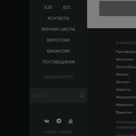
ЭЛЬ-САЛЬВАДОР
ЦАРСКАЯ
B2B
B2C
КОНТАКТЫ
ВИННАЯ ШКОЛА
ВИНОТЕКИ
О КОМПАН
СТРАНА
ВАКАНСИИ
АРМЕНИЯ
Производс
ВЫДЕРЖКА
РОССИЯ
Экскурсии
ПОСТАВЩИКАМ
ЧЕХИЯ
ДО 5 ЛЕТ
Дистрибуц
ОТ 5 ДО 10 ЛЕТ
Импорт
ЗАДАТЬ ВОПРОС
ОТ 10 ДО 15 ЛЕТ
Экспорт
ОТ 15 ДО 20 ЛЕТ
Новости
Мероприят
Медиа-кит
Вакансии
ПОЛИТИК
КОНФИДЕ
НОВЫЕ СКИДКИ
ПОЛЬЗОВА