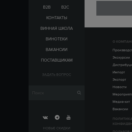
ЭЛЬ-САЛЬВАДОР
ЦАРСКАЯ
B2B
B2C
КОНТАКТЫ
ВИННАЯ ШКОЛА
ВИНОТЕКИ
О КОМПАН
СТРАНА
ВАКАНСИИ
АРМЕНИЯ
Производс
ВЫДЕРЖКА
РОССИЯ
Экскурсии
ПОСТАВЩИКАМ
ЧЕХИЯ
ДО 5 ЛЕТ
Дистрибуц
ОТ 5 ДО 10 ЛЕТ
Импорт
ЗАДАТЬ ВОПРОС
ОТ 10 ДО 15 ЛЕТ
Экспорт
ОТ 15 ДО 20 ЛЕТ
Новости
Мероприят
Медиа-кит
Вакансии
ПОЛИТИК
КОНФИДЕ
НОВЫЕ СКИДКИ
ПОЛЬЗОВА