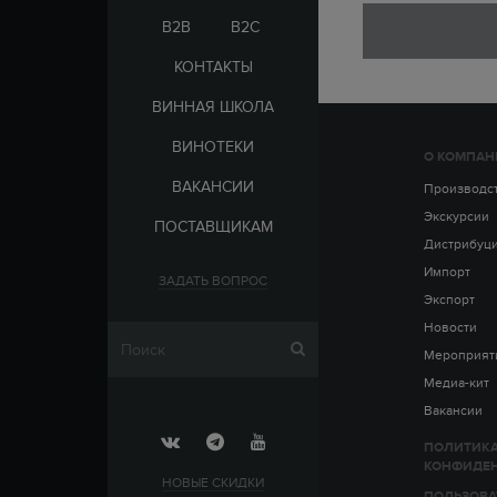
ЭЛЬ-САЛЬВАДОР
ЦАРСКАЯ
B2B
B2C
КОНТАКТЫ
ВИННАЯ ШКОЛА
ВИНОТЕКИ
О КОМПАН
СТРАНА
ВАКАНСИИ
АРМЕНИЯ
Производс
ВЫДЕРЖКА
РОССИЯ
Экскурсии
ПОСТАВЩИКАМ
ЧЕХИЯ
ДО 5 ЛЕТ
Дистрибуц
ОТ 5 ДО 10 ЛЕТ
Импорт
ЗАДАТЬ ВОПРОС
ОТ 10 ДО 15 ЛЕТ
Экспорт
ОТ 15 ДО 20 ЛЕТ
Новости
Мероприят
Медиа-кит
Вакансии
ПОЛИТИК
КОНФИДЕ
НОВЫЕ СКИДКИ
ПОЛЬЗОВА