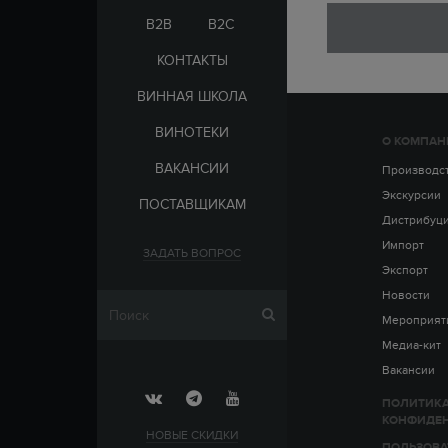
ЭЛЬ-САЛЬВАДОР
ЦАРСКАЯ
B2B
B2C
КОНТАКТЫ
ВИННАЯ ШКОЛА
ВИНОТЕКИ
О КОМПАН
СТРАНА
ВАКАНСИИ
АРМЕНИЯ
Производс
ВЫДЕРЖКА
РОССИЯ
Экскурсии
ПОСТАВЩИКАМ
ЧЕХИЯ
ДО 5 ЛЕТ
Дистрибуц
ОТ 5 ДО 10 ЛЕТ
Импорт
ЗАДАТЬ ВОПРОС
ОТ 10 ДО 15 ЛЕТ
Экспорт
ОТ 15 ДО 20 ЛЕТ
Новости
Мероприят
Медиа-кит
Вакансии
ПОЛИТИК
КОНФИДЕ
НОВЫЕ СКИДКИ
ПОЛЬЗОВА