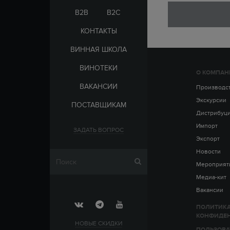
ЭЛЬ-САЛЬВАДОР
ЦАРСКАЯ
B2B
B2C
КОНТАКТЫ
ВИННАЯ ШКОЛА
ВИНОТЕКИ
О КОМПАН
СТРАНА
ВАКАНСИИ
АРМЕНИЯ
Производс
ВЫДЕРЖКА
РОССИЯ
Экскурсии
ПОСТАВЩИКАМ
ЧЕХИЯ
ДО 5 ЛЕТ
Дистрибуц
ОТ 5 ДО 10 ЛЕТ
Импорт
ЗАДАТЬ ВОПРОС
ОТ 10 ДО 15 ЛЕТ
Экспорт
ОТ 15 ДО 20 ЛЕТ
Новости
Мероприят
Медиа-кит
Вакансии
ПОЛИТИК
КОНФИДЕ
НОВЫЕ СКИДКИ
ПОЛЬЗОВА