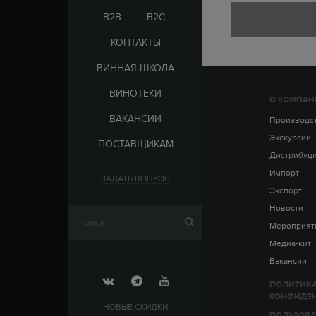
ЭЛЬ-САЛЬВАДОР
ЦАРСКАЯ
B2B
B2C
КОНТАКТЫ
ВИННАЯ ШКОЛА
ВИНОТЕКИ
О КОМПАН
СТРАНА
ВАКАНСИИ
АРМЕНИЯ
Производс
ВЫДЕРЖКА
РОССИЯ
Экскурсии
ПОСТАВЩИКАМ
ЧЕХИЯ
ДО 5 ЛЕТ
Дистрибуц
ОТ 5 ДО 10 ЛЕТ
Импорт
ЗАДАТЬ ВОПРОС
ОТ 10 ДО 15 ЛЕТ
Экспорт
ОТ 15 ДО 20 ЛЕТ
Новости
Мероприят
Медиа-кит
Вакансии
ПОЛИТИК
КОНФИДЕ
НОВЫЕ СКИДКИ
ПОЛЬЗОВА