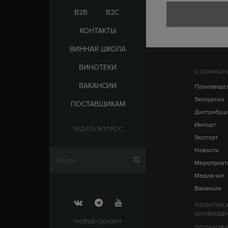
ЭЛЬ-САЛЬВАДОР
ЦАРСКАЯ
B2B
B2C
КОНТАКТЫ
ВИННАЯ ШКОЛА
ВИНОТЕКИ
О КОМПАН
СТРАНА
ВАКАНСИИ
АРМЕНИЯ
Производс
ВЫДЕРЖКА
РОССИЯ
Экскурсии
ПОСТАВЩИКАМ
ЧЕХИЯ
ДО 5 ЛЕТ
Дистрибуц
ОТ 5 ДО 10 ЛЕТ
Импорт
ЗАДАТЬ ВОПРОС
ОТ 10 ДО 15 ЛЕТ
Экспорт
ОТ 15 ДО 20 ЛЕТ
Новости
Мероприят
Медиа-кит
Вакансии
ПОЛИТИК
КОНФИДЕ
НОВЫЕ СКИДКИ
ПОЛЬЗОВА