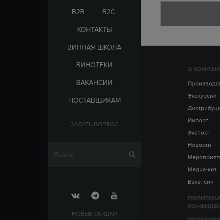
ЭЛЬ-САЛЬВАДОР
ЦАРСКАЯ
B2B
B2C
КОНТАКТЫ
ВИННАЯ ШКОЛА
ВИНОТЕКИ
О КОМПАН
СТРАНА
ВАКАНСИИ
АРМЕНИЯ
Производс
ВЫДЕРЖКА
РОССИЯ
Экскурсии
ПОСТАВЩИКАМ
ЧЕХИЯ
ДО 5 ЛЕТ
Дистрибуц
ОТ 5 ДО 10 ЛЕТ
Импорт
ЗАДАТЬ ВОПРОС
ОТ 10 ДО 15 ЛЕТ
Экспорт
ОТ 15 ДО 20 ЛЕТ
Новости
Мероприят
Медиа-кит
Вакансии
ПОЛИТИК
КОНФИДЕ
НОВЫЕ СКИДКИ
ПОЛЬЗОВА