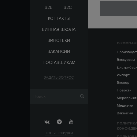
ЭЛЬ-САЛЬВАДОР
ЦАРСКАЯ
B2B
B2C
КОНТАКТЫ
ВИННАЯ ШКОЛА
ВИНОТЕКИ
О КОМПАН
СТРАНА
ВАКАНСИИ
АРМЕНИЯ
Производс
ВЫДЕРЖКА
РОССИЯ
Экскурсии
ПОСТАВЩИКАМ
ЧЕХИЯ
ДО 5 ЛЕТ
Дистрибуц
ОТ 5 ДО 10 ЛЕТ
Импорт
ЗАДАТЬ ВОПРОС
ОТ 10 ДО 15 ЛЕТ
Экспорт
ОТ 15 ДО 20 ЛЕТ
Новости
Мероприят
Медиа-кит
Вакансии
ПОЛИТИК
КОНФИДЕ
НОВЫЕ СКИДКИ
ПОЛЬЗОВА