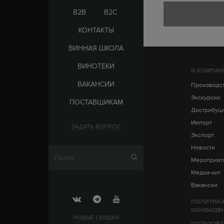
ЭЛЬ-САЛЬВАДОР
ЦАРСКАЯ
B2B
B2C
КОНТАКТЫ
ВИННАЯ ШКОЛА
ВИНОТЕКИ
О КОМПАН
СТРАНА
ВАКАНСИИ
АРМЕНИЯ
Производс
ВЫДЕРЖКА
РОССИЯ
Экскурсии
ПОСТАВЩИКАМ
ЧЕХИЯ
ДО 5 ЛЕТ
Дистрибуц
ОТ 5 ДО 10 ЛЕТ
Импорт
ЗАДАТЬ ВОПРОС
ОТ 10 ДО 15 ЛЕТ
Экспорт
ОТ 15 ДО 20 ЛЕТ
Новости
Мероприят
Медиа-кит
Вакансии
ПОЛИТИК
КОНФИДЕ
НОВЫЕ СКИДКИ
ПОЛЬЗОВА