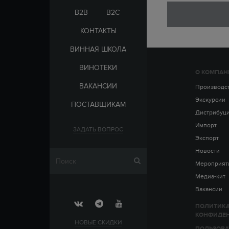
ЭЛЬ-САЛЬВАДОР
ЦАРСКАЯ
B2B
B2C
КОНТАКТЫ
ВИННАЯ ШКОЛА
ВИНОТЕКИ
О КОМПАН
СТРАНА
ВАКАНСИИ
АРМЕНИЯ
Производс
ВЫДЕРЖКА
РОССИЯ
Экскурсии
ПОСТАВЩИКАМ
ЧЕХИЯ
ДО 5 ЛЕТ
Дистрибуц
ОТ 5 ДО 10 ЛЕТ
Импорт
ЗАДАТЬ ВОПРОС
ОТ 10 ДО 15 ЛЕТ
Экспорт
ОТ 15 ДО 20 ЛЕТ
Новости
Мероприят
Медиа-кит
Вакансии
ПОЛИТИК
КОНФИДЕ
НОВЫЕ СКИДКИ
ПОЛЬЗОВА