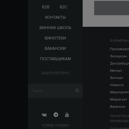
ЭЛЬ-САЛЬВАДОР
ЦАРСКАЯ
B2B
B2C
КОНТАКТЫ
ВИННАЯ ШКОЛА
ВИНОТЕКИ
О КОМПАН
СТРАНА
ВАКАНСИИ
АРМЕНИЯ
Производс
ВЫДЕРЖКА
РОССИЯ
Экскурсии
ПОСТАВЩИКАМ
ЧЕХИЯ
ДО 5 ЛЕТ
Дистрибуц
ОТ 5 ДО 10 ЛЕТ
Импорт
ЗАДАТЬ ВОПРОС
ОТ 10 ДО 15 ЛЕТ
Экспорт
ОТ 15 ДО 20 ЛЕТ
Новости
Мероприят
Медиа-кит
Вакансии
ПОЛИТИК
КОНФИДЕ
НОВЫЕ СКИДКИ
ПОЛЬЗОВА