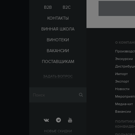
ЭЛЬ-САЛЬВАДОР
ЦАРСКАЯ
B2B
B2C
КОНТАКТЫ
ВИННАЯ ШКОЛА
ВИНОТЕКИ
О КОМПАН
СТРАНА
ВАКАНСИИ
АРМЕНИЯ
Производс
ВЫДЕРЖКА
РОССИЯ
Экскурсии
ПОСТАВЩИКАМ
ЧЕХИЯ
ДО 5 ЛЕТ
Дистрибуц
ОТ 5 ДО 10 ЛЕТ
Импорт
ЗАДАТЬ ВОПРОС
ОТ 10 ДО 15 ЛЕТ
Экспорт
ОТ 15 ДО 20 ЛЕТ
Новости
Мероприят
Медиа-кит
Вакансии
ПОЛИТИК
КОНФИДЕ
НОВЫЕ СКИДКИ
ПОЛЬЗОВА