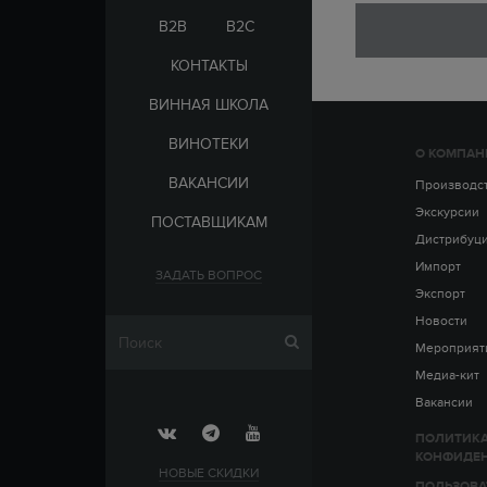
ЭЛЬ-САЛЬВАДОР
ЦАРСКАЯ
B2B
B2C
КОНТАКТЫ
ВИННАЯ ШКОЛА
ВИНОТЕКИ
О КОМПАН
СТРАНА
ВАКАНСИИ
АРМЕНИЯ
Производс
ВЫДЕРЖКА
РОССИЯ
Экскурсии
ПОСТАВЩИКАМ
ЧЕХИЯ
ДО 5 ЛЕТ
Дистрибуц
ОТ 5 ДО 10 ЛЕТ
Импорт
ЗАДАТЬ ВОПРОС
ОТ 10 ДО 15 ЛЕТ
Экспорт
ОТ 15 ДО 20 ЛЕТ
Новости
Мероприят
Медиа-кит
Вакансии
ПОЛИТИК
КОНФИДЕ
НОВЫЕ СКИДКИ
ПОЛЬЗОВА