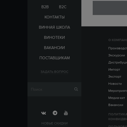
ЭЛЬ-САЛЬВАДОР
ЦАРСКАЯ
B2B
B2C
КОНТАКТЫ
ВИННАЯ ШКОЛА
ВИНОТЕКИ
О КОМПАН
СТРАНА
ВАКАНСИИ
АРМЕНИЯ
Производс
ВЫДЕРЖКА
РОССИЯ
Экскурсии
ПОСТАВЩИКАМ
ЧЕХИЯ
ДО 5 ЛЕТ
Дистрибуц
ОТ 5 ДО 10 ЛЕТ
Импорт
ЗАДАТЬ ВОПРОС
ОТ 10 ДО 15 ЛЕТ
Экспорт
ОТ 15 ДО 20 ЛЕТ
Новости
Мероприят
Медиа-кит
Вакансии
ПОЛИТИК
КОНФИДЕ
НОВЫЕ СКИДКИ
ПОЛЬЗОВА