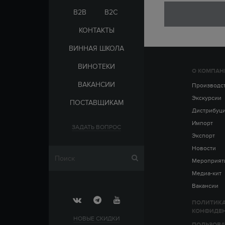
ЭЛЬ-САЛЬВАДОР
ЦАРСКАЯ
B2B
B2C
КОНТАКТЫ
ВИННАЯ ШКОЛА
ВИНОТЕКИ
О КОМПАН
СТРАНА
ВАКАНСИИ
АРМЕНИЯ
Производс
ВЫДЕРЖКА
РОССИЯ
Экскурсии
ПОСТАВЩИКАМ
ЧЕХИЯ
ДО 5 ЛЕТ
Дистрибуц
ОТ 5 ДО 10 ЛЕТ
Импорт
ЗАДАТЬ ВОПРОС
ОТ 10 ДО 15 ЛЕТ
Экспорт
ОТ 15 ДО 20 ЛЕТ
Новости
Мероприят
Медиа-кит
Вакансии
ПОЛИТИК
КОНФИДЕ
НОВЫЕ СКИДКИ
ПОЛЬЗОВА