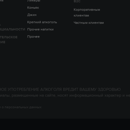
ия
Ликеры
B2C
Коньяк
Корпоративным
Джин
клиентам
Крепкий алкоголь
Частным клиентам
А
НЦИАЛЬНОСТИ
Прочие напитки
Прочее
ТЕЛЬСКОЕ
НИЕ
НОЕ УПОТРЕБЛЕНИЕ АЛКОГОЛЯ ВРЕДИТ ВАШЕМУ ЗДОРОВЬЮ
иалы, размещенные на сайте, носят информационный характер и н
 о персональных данных