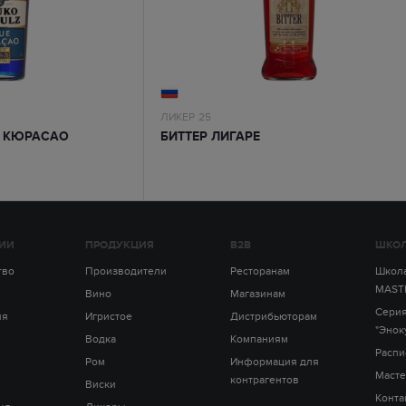
ЛИКЕР
25
 КЮРАСАО
БИТТЕР ЛИГАРЕ
ИИ
ПРОДУКЦИЯ
B2B
ШКОЛ
тво
Производители
Ресторанам
Школа
MAST
Вино
Магазинам
Серия
ия
Игристое
Дистрибьюторам
"Энок
Водка
Компаниям
Распи
Ром
Информация для
Масте
контрагентов
Виски
Конта