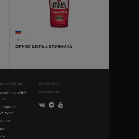
ЛИКЕР
23
ФРУКО ШУЛЬЦ КЛУБНИКА
А СОМЕЛЬЕ
ВИНОТЕКИ
КОНТАКТЫ
 сомелье WINE
ERS
 передач
ультура"
сание
ра
кты