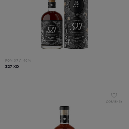
РОМ
0.7 Л,
40 %
327 ХО
ДОБАВИТЬ