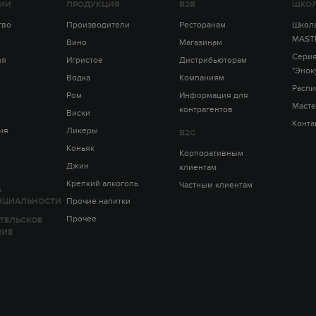
ИИ
ПРОДУКЦИЯ
B2B
ШКОЛ
тво
Производители
Ресторанам
Школа
MAST
Вино
Магазинам
Серия
ия
Игристое
Дистрибьюторам
"Энок
Водка
Компаниям
Распи
Ром
Информация для
Масте
контрагентов
Виски
Конта
ия
Ликеры
B2C
Коньяк
Корпоративным
Джин
клиентам
Крепкий алкоголь
Частным клиентам
А
НЦИАЛЬНОСТИ
Прочие напитки
Прочее
ТЕЛЬСКОЕ
НИЕ