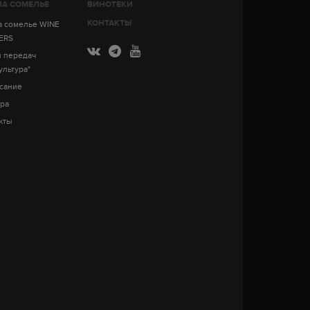
А СОМЕЛЬЕ
ВИНОТЕКИ
КОНТАКТЫ
 сомелье WINE
ERS
 передач
ультура"
сание
ра
кты