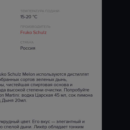
Ь
ЦАРЬ ИВАН ГРОЗНЫЙ
SAINT JAMES
ЛИВАН
CARRYGREEN
ТЕМПЕРАТУРА ПОДАЧИ
РОМАНОВ
VIEJO DE CALDAS
НОВАЯ ЗЕЛАНДИЯ
CLIGAN
XO
15-20 °C
ХОРТА
LA CRIOLLA
ПОРТУГАЛИЯ
КРУТОЯР
ПРОИЗВОДИТЕЛЬ
МОРОША
АРМАТОР
РОССИЯ
FOWLER’S
Fruko Schulz
ЗЕРНО
BELIZEAN BLUE
ФРАНЦИЯ
GREY GLEN
327 XO
ЧИЛИ
HIGHGARDEN
СТРАНА
Россия
LAZY DODO
ЮЖНАЯ АФРИКА
TAVERN HOUND
ТИП
ТИП
AGRICOLE
BLENDED
FLAVOURED
BLENDED MALT
uko Schulz Melon используются дистиллят
SPICED
обранных сортов зеленых дынь,
SINGLE GRAIN
ы, чистейшая спиртовая основа и
SINGLE MALT
да высокой степени очистки. Попробуйте
BOURBON
 Martini: водка Царская 45 мл, сок лимона
ц Дыня 20мл.
GRAIN
мрудный цвет. Его вкус — элегантный и
ю спелой дыни. Ликёр обладает тонким