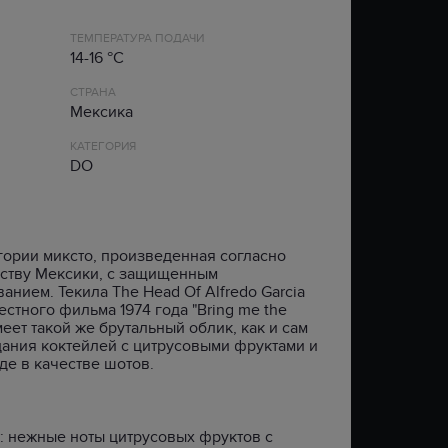
Ь
ЦАРЬ ИВАН ГРОЗНЫЙ
SAINT JAMES
ЛИВАН
CARRYGREEN
ТЕМПЕРАТУРА ПОДАЧИ
РОМАНОВ
VIEJO DE CALDAS
НОВАЯ ЗЕЛАНДИЯ
CLIGAN
XO
14-16 °C
ХОРТА
LA CRIOLLA
ПОРТУГАЛИЯ
КРУТОЯР
СТРАНА
МОРОША
АРМАТОР
РОССИЯ
FOWLER’S
Мексика
ЗЕРНО
BELIZEAN BLUE
ФРАНЦИЯ
GREY GLEN
327 XO
ЧИЛИ
HIGHGARDEN
КАТЕГОРИЯ
DO
LAZY DODO
ЮЖНАЯ АФРИКА
TAVERN HOUND
ТИП
ТИП
AGRICOLE
BLENDED
FLAVOURED
BLENDED MALT
гории миксто, произведенная согласно
SPICED
ьству Мексики, с защищенным
SINGLE GRAIN
нием. Текила The Head Of Alfredo Garcia
SINGLE MALT
стного фильма 1974 года "Bring me the
BOURBON
имеет такой же брутальный облик, как и сам
дания коктейлей с цитрусовыми фруктами и
GRAIN
де в качестве шотов.
: нежные ноты цитрусовых фруктов с