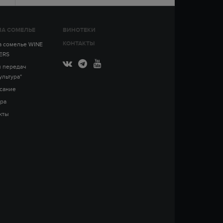
А СОМЕЛЬЕ
ВИНОТЕКИ
КОНТАКТЫ
 сомелье WINE
ERS
 передач
ультура"
сание
ра
кты