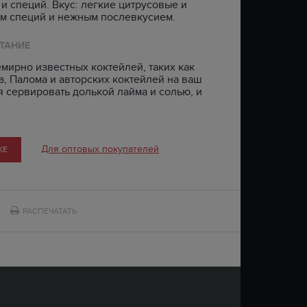
 специй. Вкус: легкие цитрусовые и
м специй и нежным послевкусием.
ТАНИЕ
мирно известных коктейлей, таких как
з, Палома и авторских коктейлей на ваш
я сервировать долькой лайма и солью, и
Для оптовых покупателей
КЕ
РАСПЕЧАТАТЬ