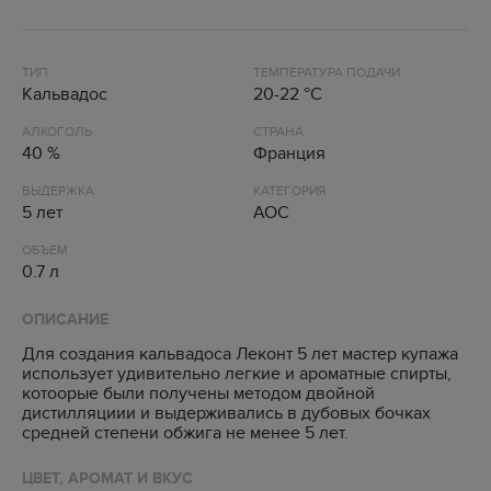
ТИП
ТЕМПЕРАТУРА ПОДАЧИ
Кальвадос
20-22 °C
АЛКОГОЛЬ
СТРАНА
40 %
Франция
ВЫДЕРЖКА
КАТЕГОРИЯ
5 лет
AOC
ОБЪЕМ
0.7 л
ОПИСАНИЕ
Для создания кальвадоса Леконт 5 лет мастер купажа
использует удивительно легкие и ароматные спирты,
котоорые были получены методом двойной
дистилляциии и выдерживались в дубовых бочках
средней степени обжига не менее 5 лет.
ЦВЕТ, АРОМАТ И ВКУС