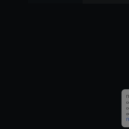
П
с
с
о
П