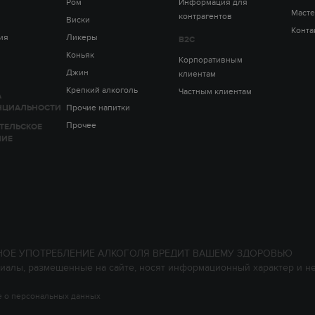
Ром
Информация для
Масте
контрагентов
Виски
Конта
ия
Ликеры
B2C
Коньяк
Корпоративным
Джин
клиентам
Крепкий алкоголь
Частным клиентам
А
НЦИАЛЬНОСТИ
Прочие напитки
Прочее
ТЕЛЬСКОЕ
НИЕ
НОЕ УПОТРЕБЛЕНИЕ АЛКОГОЛЯ ВРЕДИТ ВАШЕМУ ЗДОРОВЬЮ
иалы, размещенные на сайте, носят информационный характер и н
 о персональных данных