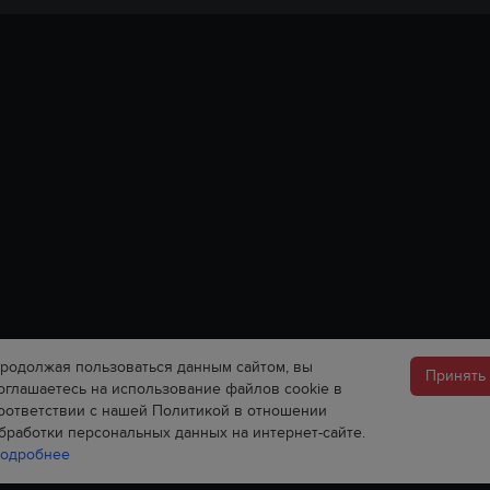
родолжая пользоваться данным сайтом, вы
Принять
оглашаетесь на использование файлов cookie в
оответствии с нашей Политикой в отношении
бработки персональных данных на интернет-сайте.
одробнее