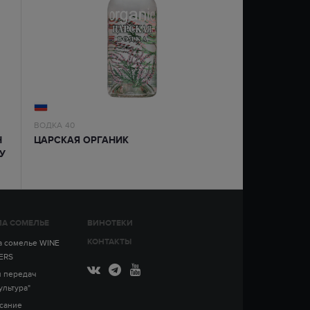
ВОДКА
40
Н
ЦАРСКАЯ ОРГАНИК
У
А СОМЕЛЬЕ
ВИНОТЕКИ
КОНТАКТЫ
 сомелье WINE
ERS
 передач
ультура"
сание