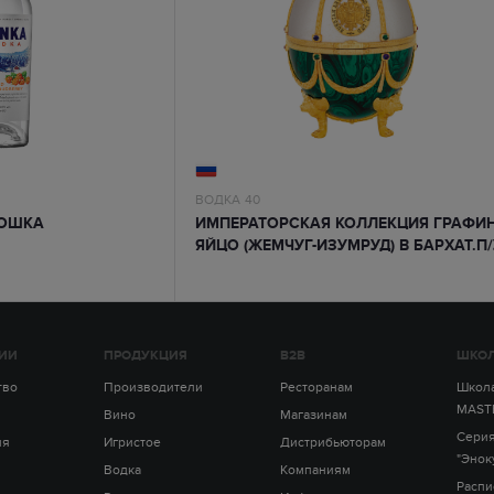
ВОДКА
40
РОШКА
ИМПЕРАТОРСКАЯ КОЛЛЕКЦИЯ ГРАФИ
ЯЙЦО (ЖЕМЧУГ-ИЗУМРУД) В БАРХАТ.П/
В ПОДАРОЧНОЙ УПАКОВКЕ
ИИ
ПРОДУКЦИЯ
B2B
ШКОЛ
тво
Производители
Ресторанам
Школа
MAST
Вино
Магазинам
Серия
ия
Игристое
Дистрибьюторам
"Энок
Водка
Компаниям
Распи