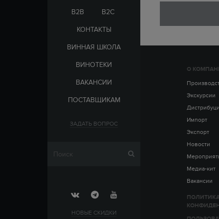
ЭЛЬ-САЛЬВАДОР
ЦАРСКАЯ
B2B
B2C
КОНТАКТЫ
ВИННАЯ ШКОЛА
ВИНОТЕКИ
О КОМПАН
СТРАНА
ВАКАНСИИ
АРМЕНИЯ
Производс
ВЫДЕРЖКА
РОССИЯ
Экскурсии
ПОСТАВЩИКАМ
ЧЕХИЯ
ДО 5 ЛЕТ
Дистрибуц
ОТ 5 ДО 10 ЛЕТ
Импорт
ЗАДАТЬ ВОПРОС
ОТ 10 ДО 15 ЛЕТ
Экспорт
ОТ 15 ДО 20 ЛЕТ
Новости
Мероприят
Медиа-кит
Вакансии
ПОЛИТИК
КОНФИДЕ
НОВЫЕ СКИДКИ
ПОЛЬЗОВА