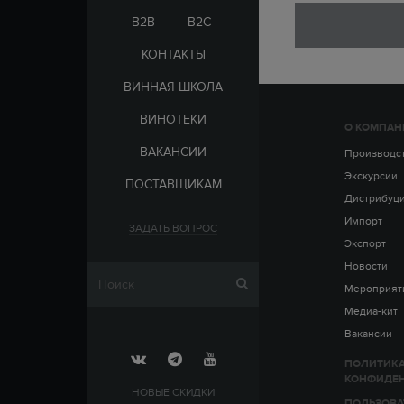
ЭЛЬ-САЛЬВАДОР
ЦАРСКАЯ
B2B
B2C
КОНТАКТЫ
ВИННАЯ ШКОЛА
ВИНОТЕКИ
О КОМПАН
СТРАНА
ВАКАНСИИ
АРМЕНИЯ
Производс
ВЫДЕРЖКА
РОССИЯ
Экскурсии
ПОСТАВЩИКАМ
ЧЕХИЯ
ДО 5 ЛЕТ
Дистрибуц
ОТ 5 ДО 10 ЛЕТ
Импорт
ЗАДАТЬ ВОПРОС
ОТ 10 ДО 15 ЛЕТ
Экспорт
ОТ 15 ДО 20 ЛЕТ
Новости
Мероприят
Медиа-кит
Вакансии
ПОЛИТИК
КОНФИДЕ
НОВЫЕ СКИДКИ
ПОЛЬЗОВА