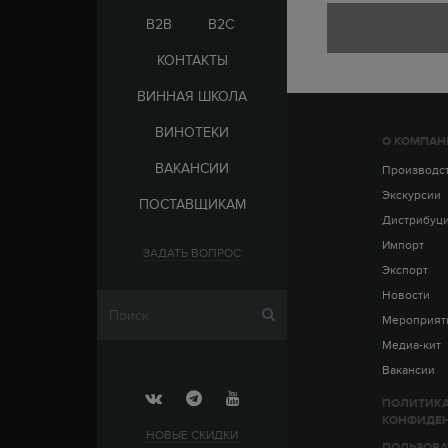
ЭЛЬ-САЛЬВАДОР
ЦАРСКАЯ
B2B
B2C
КОНТАКТЫ
ВИННАЯ ШКОЛА
ВИНОТЕКИ
О КОМПАН
СТРАНА
ВАКАНСИИ
АРМЕНИЯ
Производс
ВЫДЕРЖКА
РОССИЯ
Экскурсии
ПОСТАВЩИКАМ
ЧЕХИЯ
ДО 5 ЛЕТ
Дистрибуц
ОТ 5 ДО 10 ЛЕТ
Импорт
ЗАДАТЬ ВОПРОС
ОТ 10 ДО 15 ЛЕТ
Экспорт
ОТ 15 ДО 20 ЛЕТ
Новости
Мероприят
Медиа-кит
Вакансии
ПОЛИТИК
КОНФИДЕ
НОВЫЕ СКИДКИ
ПОЛЬЗОВА