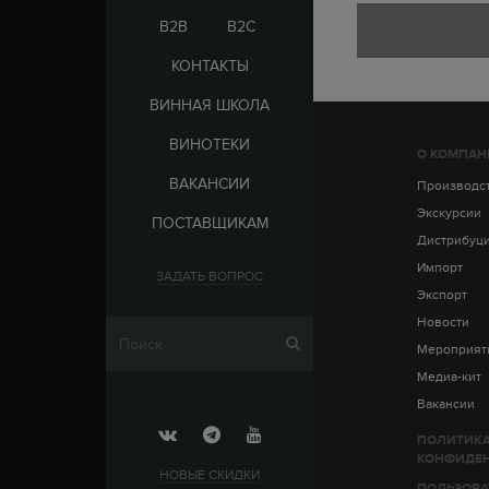
ЭЛЬ-САЛЬВАДОР
ЦАРСКАЯ
B2B
B2C
КОНТАКТЫ
ВИННАЯ ШКОЛА
ВИНОТЕКИ
О КОМПАН
СТРАНА
ВАКАНСИИ
АРМЕНИЯ
Производс
ВЫДЕРЖКА
РОССИЯ
Экскурсии
ПОСТАВЩИКАМ
ЧЕХИЯ
ДО 5 ЛЕТ
Дистрибуц
ОТ 5 ДО 10 ЛЕТ
Импорт
ЗАДАТЬ ВОПРОС
ОТ 10 ДО 15 ЛЕТ
Экспорт
ОТ 15 ДО 20 ЛЕТ
Новости
Мероприят
Медиа-кит
Вакансии
ПОЛИТИК
КОНФИДЕ
НОВЫЕ СКИДКИ
ПОЛЬЗОВА