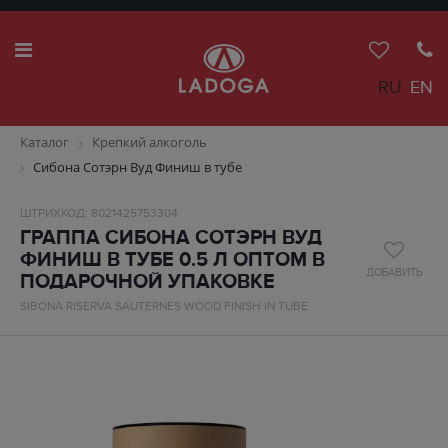
RU
EN
Каталог
Крепкий алкоголь
Сибона Сотэрн Вуд Финиш в тубе
ШТРИХКОД: 8021425753304
ГРАППА СИБОНА СОТЭРН ВУД
ФИНИШ В ТУБЕ 0.5 Л ОПТОМ В
ДОБАВИТЬ
ПОДАРОЧНОЙ УПАКОВКЕ
SIBONA RISERVA SAUTERNES WOOD FINISH IN TUBE