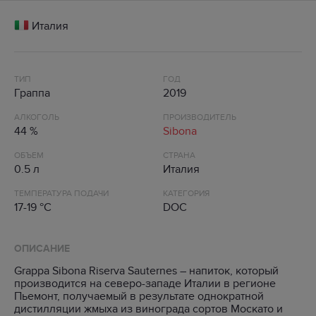
Италия
ТИП
ГОД
Граппа
2019
АЛКОГОЛЬ
ПРОИЗВОДИТЕЛЬ
44 %
Sibona
ОБЪЕМ
СТРАНА
0.5 л
Италия
ТЕМПЕРАТУРА ПОДАЧИ
КАТЕГОРИЯ
17-19 °C
DOC
ОПИСАНИЕ
Grappa Sibona Riserva Sauternes – напиток, который
производится на северо-западе Италии в регионе
Пьемонт, получаемый в результате однократной
дистилляции жмыха из винограда сортов Москато и