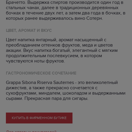
Брачетто. Выдержка спиртов производится один год в
стальных чанах, далее в традиционных деревянных
бочках в течение двух лет, а затем два года в бочках, в
которых ранее выдерживалось вино Сотерн.
ЦВЕТ, АРОМАТ И ВКУС
Цвет напитка янтарный, аромат насыщенный с
преобладанием оттенков фруктов, меда и цветов
акации. Вкус напитка богатый, элегантный c мягким
продолжительным послевкусием, в котором
чувствуются ноты фруктов.
ГАСТРОНОМИЧЕСКОЕ СОЧЕТАНИЕ
Grappa Sibona Riserva Sauternes - это великолепный
дижестив, а также прекрасно сочетается с
сухофруктами, миндалем, шоколадом и выдержанными
сырами. Прекрасная пара для сигары.
КУПИТЬ В ФИРМЕННОМ БУТИКЕ