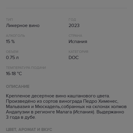
ТИП
ГОД
Ликерное вино
2023
АЛКОГОЛЬ
СТРАНА
15 %
Испания
ОБЪЕМ
КАТЕГОРИЯ
0.75 л
DOC
ТЕМПЕРАТУРА ПОДАЧИ
16-18 °C
ОПИСАНИЕ
Крепленое десертное вино каштанового цвета.
Произведёно из сортов винограда Педро Хименес,
Мальвазия и Мюскадель,собранных на склонах холмов
Андалузии в регионге Малага (Испания). Выдержанно
3 года в дубе.
ЦВЕТ, АРОМАТ И ВКУС