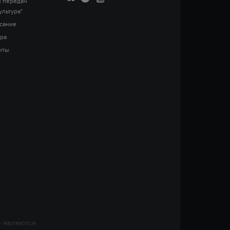
 передач
ультура"
сание
ра
кты
е являются