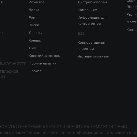
Серия
ия
Игристое
Дистрибьюторам
"Энок
Водка
Компаниям
Распи
Ром
Информация для
Масте
контрагентов
Виски
Конта
ия
Ликеры
B2C
Коньяк
Корпоративным
Джин
клиентам
Крепкий алкоголь
Частным клиентам
А
НЦИАЛЬНОСТИ
Прочие напитки
Прочее
ТЕЛЬСКОЕ
НИЕ
НОЕ УПОТРЕБЛЕНИЕ АЛКОГОЛЯ ВРЕДИТ ВАШЕМУ ЗДОРОВЬЮ
иалы, размещенные на сайте, носят информационный характер и н