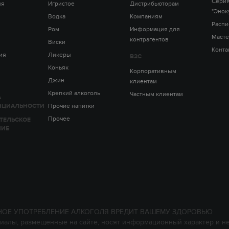
Серия
ия
Игристое
Дистрибьюторам
"Энок
Водка
Компаниям
Распи
Ром
Информация для
Масте
контрагентов
Виски
Конта
ия
Ликеры
B2C
Коньяк
Корпоративным
Джин
клиентам
Крепкий алкоголь
Частным клиентам
А
НЦИАЛЬНОСТИ
Прочие напитки
Прочее
ТЕЛЬСКОЕ
НИЕ
НОЕ УПОТРЕБЛЕНИЕ АЛКОГОЛЯ ВРЕДИТ ВАШЕМУ ЗДОРОВЬЮ
иалы, размещенные на сайте, носят информационный характер и н